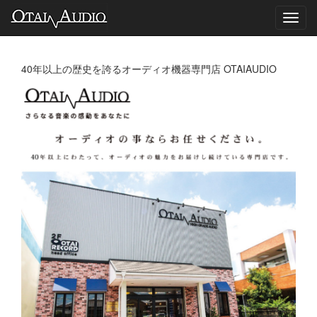
Toggl
navig
40年以上の歴史を誇るオーディオ機器専門店 OTAIAUDIO