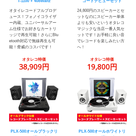
T-1100 + 408Waltz
コードデビューセット
オタイレコードフルプロデ
24,800円のスピーカーとセ
ュース！フォノイコライザ
ットなのにスピーカー単体
ー内蔵、ユニバーサルアー
よりも安いというオタレコ
ム仕様でお好きなカートリ
マジックな当店一番人気セ
ッジで再生可能！さらにBlu
ットです！お手軽に良い音
etooth対応で無線再生も可
でレコードを楽しみたい方
能！脅威のコスパです！
へ！
オタレコ特価
オタレコ特価
38,909円
19,800円
PLX-500オールブラックリ
PLX-500オールホワイトリ