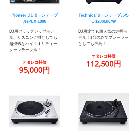
Pioneer DJ/ターンテーブ
Technics/ターンテーブル/S
ル/PLX-1000
L-1200MK7W
DJ用フラッグシップモデ
DJ用途でも超人気の定番モ
ル。リスニング機としても
デル！1台のみでプレーヤー
超優秀なハイクオリティー
としても最高！
ターンテーブル！
オタレコ特価
112,500円
オタレコ特価
95,000円